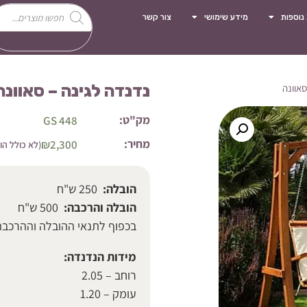
 נוספות
מידע שימושי
צור קשר
נדנדה לגינה – סאוונה
סאוונה
מק"ט:
GS 448
מחיר:
₪
2,300
(לא כולל הו
הובלה:
250 ש"ח
הובלה והרכבה:
500 ש"ח
בכפוף לתנאי ההובלה וההרכבה
מידות הנדנדה:
רוחב – 2.05
עומק – 1.20